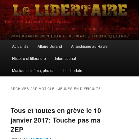
Aller
Aller
au
au
contenu
contenu
principal
secondaire
Le Libertaire
Menu
Actualités
Affaire Durand
Anarchisme au Havre
principal
Histoire et littérature
International
Musique, cinéma, photos
Le libertaire
ARCHIVES PAR MOT-CLÉ :
JEUNES EN DIFFICULTÉ
Tous et toutes en grève le 10
janvier 2017: Touche pas ma
ZEP
Publié le