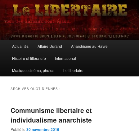
Aller
Aller
au
au
contenu
contenu
principal
secondaire
Le Libertaire
Menu
Actualités
Affaire Durand
Anarchisme au Havre
principal
Histoire et littérature
International
Musique, cinéma, photos
Le libertaire
ARCHIVES QUOTIDIENNES :
Communisme libertaire et
individualisme anarchiste
Publié le
30 novembre 2016