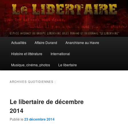
Aller
Aller
au
au
contenu
contenu
principal
secondaire
Le Libertaire
Menu
Actualités
Affaire Durand
Anarchisme au Havre
principal
Histoire et littérature
International
Musique, cinéma, photos
Le libertaire
ARCHIVES QUOTIDIENNES :
Le libertaire de décembre
2014
Publié le
23 décembre 2014