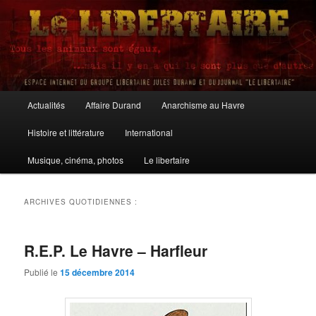
Aller
Aller
au
au
contenu
contenu
principal
secondaire
Le Libertaire
Menu
Actualités
Affaire Durand
Anarchisme au Havre
principal
Histoire et littérature
International
Musique, cinéma, photos
Le libertaire
ARCHIVES QUOTIDIENNES :
R.E.P. Le Havre – Harfleur
Publié le
15 décembre 2014