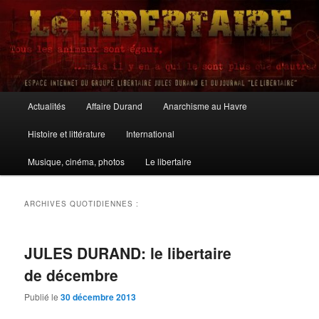
Aller
Aller
au
au
contenu
contenu
principal
secondaire
Le Libertaire
Menu
Actualités
Affaire Durand
Anarchisme au Havre
principal
Histoire et littérature
International
Musique, cinéma, photos
Le libertaire
ARCHIVES QUOTIDIENNES :
JULES DURAND: le libertaire
de décembre
Publié le
30 décembre 2013