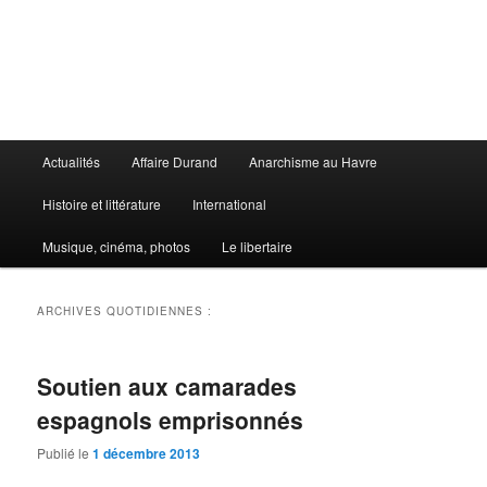
Aller
Aller
au
au
contenu
contenu
principal
secondaire
Le Libertaire
Menu
Actualités
Affaire Durand
Anarchisme au Havre
principal
Histoire et littérature
International
Musique, cinéma, photos
Le libertaire
ARCHIVES QUOTIDIENNES :
Soutien aux camarades
espagnols emprisonnés
Publié le
1 décembre 2013