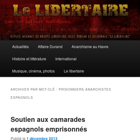
Aller
Aller
au
au
contenu
contenu
principal
secondaire
Le Libertaire
Menu
Actualités
Affaire Durand
Anarchisme au Havre
principal
Histoire et littérature
International
Musique, cinéma, photos
Le libertaire
ARCHIVES PAR MOT-CLÉ :
PRISONNIERS ANARCHISTES
ESPAGNOLS
Soutien aux camarades
espagnols emprisonnés
Publié le
1 décembre 2013