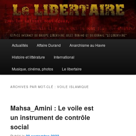
Aller
Aller
au
au
contenu
contenu
principal
secondaire
Le Libertaire
Menu
Actualités
Affaire Durand
Anarchisme au Havre
principal
Histoire et littérature
International
Musique, cinéma, photos
Le libertaire
ARCHIVES PAR MOT-CLÉ :
VOILE ISLAMIQUE
Mahsa_Amini : Le voile est
un instrument de contrôle
social
Publié le