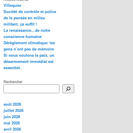
Villequier
Société de contrôle et police
de la pensée en milieu
militant, ça suffit !
La renaissance…de notre
conscience humaine
Dérèglement climatique: les
gens n’ont pas de mémoire
Si nous voulons la paix, un
désarmement immédiat est
essentiel.
Rechercher
août 2026
juillet 2026
juin 2026
mai 2026
avril 2026