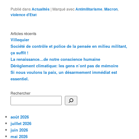
Publié dans
Actualités
|
Marqué avec
Antimilitarisme
,
Macron
,
violence d'Etat
Articles récents
Villequier
Société de contrôle et police de la pensée en milieu militant,
ça suffit !
La renaissance…de notre conscience humaine
Dérèglement climatique: les gens n’ont pas de mémoire
Si nous voulons la paix, un désarmement immédiat est
essentiel.
Rechercher
août 2026
juillet 2026
juin 2026
mai 2026