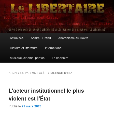
Aller
Aller
au
au
contenu
contenu
principal
secondaire
Le Libertaire
Menu
Actualités
Affaire Durand
Anarchisme au Havre
principal
Histoire et littérature
International
Musique, cinéma, photos
Le libertaire
ARCHIVES PAR MOT-CLÉ :
VIOLENCE D’ETAT
L'acteur institutionnel le plus
violent est l'État
Publié le
21 mars 2023