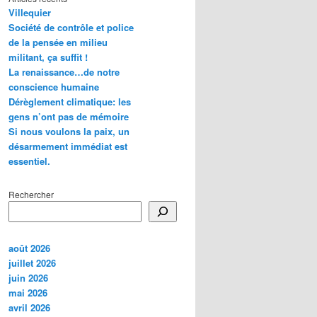
Villequier
Société de contrôle et police
de la pensée en milieu
militant, ça suffit !
La renaissance…de notre
conscience humaine
Dérèglement climatique: les
gens n’ont pas de mémoire
Si nous voulons la paix, un
désarmement immédiat est
essentiel.
Rechercher
août 2026
juillet 2026
juin 2026
mai 2026
avril 2026