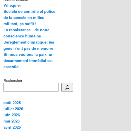
Villequier
Société de contrôle et police
de la pensée en milieu
militant, ça suffit !
La renaissance…de notre
conscience humaine
Dérèglement climatique: les
gens n’ont pas de mémoire
Si nous voulons la paix, un
désarmement immédiat est
essentiel.
Rechercher
août 2026
juillet 2026
juin 2026
mai 2026
avril 2026