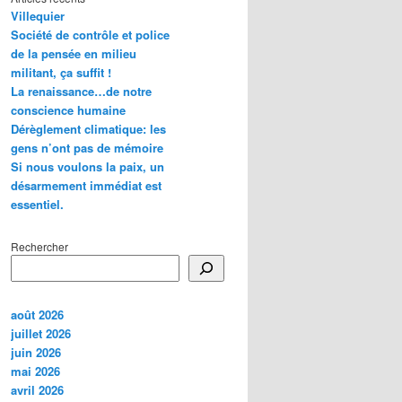
Villequier
Société de contrôle et police
de la pensée en milieu
militant, ça suffit !
La renaissance…de notre
conscience humaine
Dérèglement climatique: les
gens n’ont pas de mémoire
Si nous voulons la paix, un
désarmement immédiat est
essentiel.
Rechercher
août 2026
juillet 2026
juin 2026
mai 2026
avril 2026