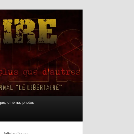
ue, cinéma, photos
Articles récents