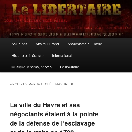
Aller
Aller
au
au
contenu
contenu
principal
secondaire
Le Libertaire
Menu
Actualités
Affaire Durand
Anarchisme au Havre
principal
Histoire et littérature
International
Musique, cinéma, photos
Le libertaire
ARCHIVES PAR MOT-CLÉ :
MASURIER
La ville du Havre et ses
négociants étaient à la pointe
de la défense de l’esclavage