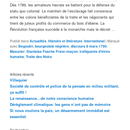
Dès 1789, les armateurs havrais se battent pour la défense du
statu quo colonial. Le maintien de l’esclavage fait consensus
entre les colons bénéficiaires de la traite et les négociants qui
tirent de juteux profits du commerce du bois d’ébène. La
Révolution française succède à la monarchie mais le décret …
Publié dans
Actualités
,
Histoire et littérature
,
International
|
Marqué
avec
Begouën
,
bourgeoisie négrière
,
discours 8 mars 1790
,
Masurier
,
Stanislas Foache Franc-maçon
,
trafiquants d'êtres
humains
,
Traite des Noirs
Articles récents
Villequier
Société de contrôle et police de la pensée en milieu militant,
ça suffit !
La renaissance…de notre conscience humaine
Dérèglement climatique: les gens n’ont pas de mémoire
Si nous voulons la paix, un désarmement immédiat est
essentiel.
Rechercher