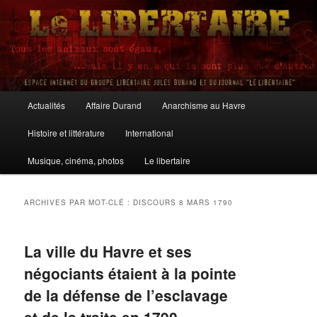
Aller
Aller
au
au
contenu
contenu
principal
secondaire
Le Libertaire
Menu
Actualités
Affaire Durand
Anarchisme au Havre
principal
Histoire et littérature
International
Musique, cinéma, photos
Le libertaire
ARCHIVES PAR MOT-CLÉ :
DISCOURS 8 MARS 1790
La ville du Havre et ses
négociants étaient à la pointe
de la défense de l’esclavage