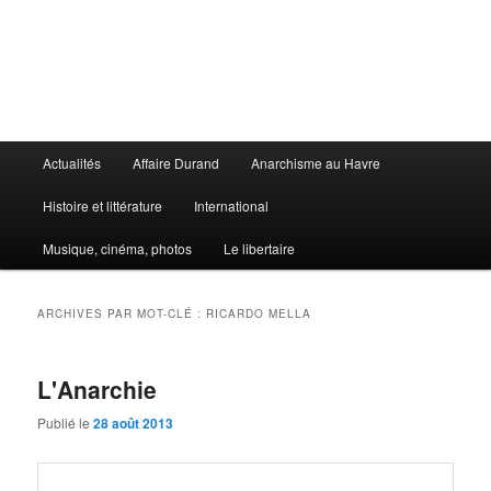
Aller
Aller
au
au
contenu
contenu
principal
secondaire
Le Libertaire
Menu
Actualités
Affaire Durand
Anarchisme au Havre
principal
Histoire et littérature
International
Musique, cinéma, photos
Le libertaire
ARCHIVES PAR MOT-CLÉ :
RICARDO MELLA
L'Anarchie
Publié le
28 août 2013