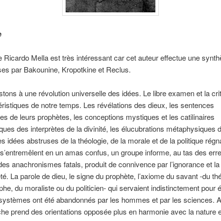
e
e Ricardo Mella est très intéressant car cet auteur effectue une synt
es par Bakounine, Kropotkine et Reclus.
tons à une révolution universelle des idées. Le libre examen et la cri
éristiques de notre temps. Les révélations des dieux, les sentences
s de leurs prophètes, les conceptions mystiques et les catilinaires
ques des interprètes de la divinité, les élucubrations métaphysiques 
es idées abstruses de la théologie, de la morale et de la politique régn
 s’entremêlent en un amas confus, un groupe informe, au tas des err
des anachronismes fatals, produit de connivence par l’ignorance et la
. La parole de dieu, le signe du prophète, l’axiome du savant -du thé
phe, du moraliste ou du politicien- qui servaient indistinctement pour 
ystèmes ont été abandonnés par les hommes et par les sciences. A
he prend des orientations opposée plus en harmonie avec la nature et 