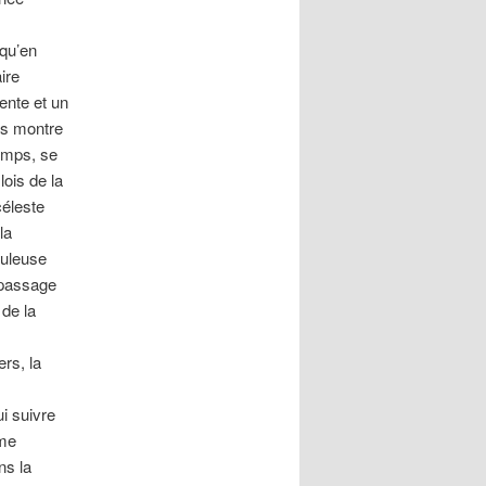
 qu’en
ire
ente et un
ous montre
emps, se
lois de la
éleste
la
buleuse
e passage
 de la
ers, la
i suivre
ome
ns la