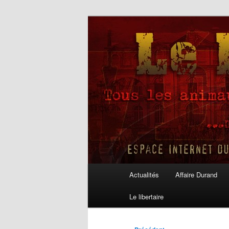
Aller
au
contenu
Le Libertaire
principal
Menu
Actualités
Affaire Durand
principal
Le libertaire
Navigation