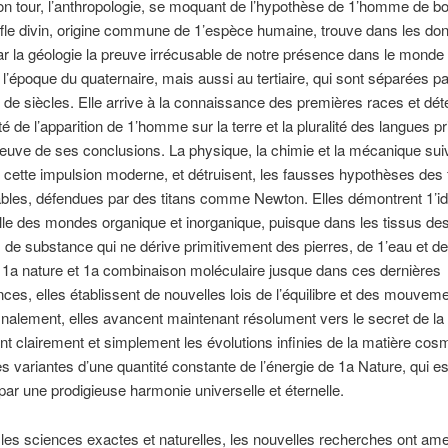
on tour, l’anthropologie, se moquant de l’hypothèse de 1’homme de 
ffle divin, origine commune de 1’espèce humaine, trouve dans les do
ar la géologie la preuve irrécusable de notre présence dans le monde
 l’époque du quaternaire, mais aussi au tertiaire, qui sont séparées p
de siècles. Elle arrive à la connaissance des premières races et dét
é de l’apparition de 1’homme sur la terre et la pluralité des langues pr
uve de ses conclusions. La physique, la chimie et la mécanique sui
cette impulsion moderne, et détruisent, les fausses hypothèses des 
les, défendues par des titans comme Newton. Elles démontrent 1’id
lle des mondes organique et inorganique, puisque dans les tissus de
s de substance qui ne dérive primitivement des pierres, de 1’eau et de l
 1a nature et 1a combinaison moléculaire jusque dans ces dernières
es, elles établissent de nouvelles lois de l’équilibre et des mouvem
finalement, elles avancent maintenant résolument vers le secret de la
t clairement et simplement les évolutions infinies de la matière cos
variantes d’une quantité constante de l’énergie de 1a Nature, qui es
par une prodigieuse harmonie universelle et éternelle.
 les sciences exactes et naturelles, les nouvelles recherches ont am