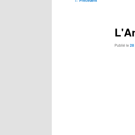
←
Précédent
des
articles
L'A
Publié le
28