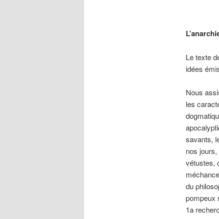
L’anarchi
Le texte d
idées émis
Nous assis
les caract
dogmatique
apocalypti
savants, l
nos jours,
vétustes, 
méchanceté
du philoso
pompeux s
1a recherc