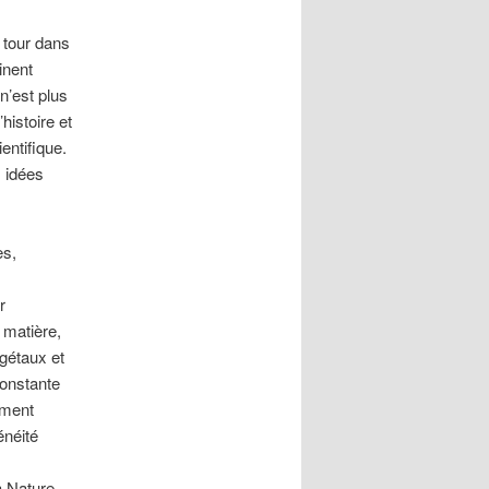
 tour dans
inent
n’est plus
histoire et
entifique.
s idées
es,
r
 matière,
gétaux et
constante
ement
énéité
la Nature