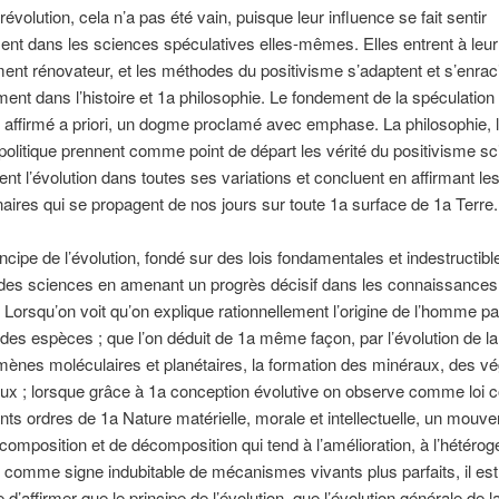
évolution, cela n’a pas été vain, puisque leur influence se fait sentir
t dans les sciences spéculatives elles-mêmes. Elles entrent à leur
nt rénovateur, et les méthodes du positivisme s’adaptent et s’enrac
ent dans l’histoire et 1a philosophie. Le fondement de la spéculation 
affirmé a priori, un dogme proclamé avec emphase. La philosophie, l’
litique prennent comme point de départ les vérité du positivisme sci
ient l’évolution dans toutes ses variations et concluent en affirmant le
naires qui se propagent de nos jours sur toute 1a surface de 1a Terre.
incipe de l’évolution, fondé sur des lois fondamentales et indestructibl
des sciences en amenant un progrès décisif dans les connaissances
Lorsqu’on voit qu’on explique rationnellement l’origine de l’homme pa
n des espèces ; que l’on déduit de 1a même façon, par l’évolution de la
ènes moléculaires et planétaires, la formation des minéraux, des vé
x ; lorsque grâce à 1a conception évolutive on observe comme loi 
ents ordres de 1a Nature matérielle, morale et intellectuelle, un mouv
composition et de décomposition qui tend à l’amélioration, à l’hétérog
 comme signe indubitable de mécanismes vivants plus parfaits, il est
 d’affirmer que le principe de l’évolution, que l’évolution générale de 