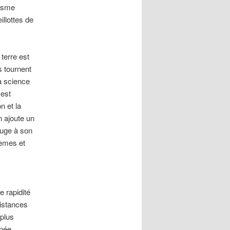
visme
illottes de
terre est
s tournent
la science
 est
n et la
n ajoute un
ouge à son
tèmes et
 rapidité
istances
 plus
nnée