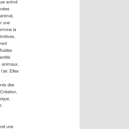
boue animé
nnées
 animal,
ar une
ermine la
imitives,
vent
fluides
entité
s animaux,
’air. Elles
ents des
 Création,
mique,
t
ené une