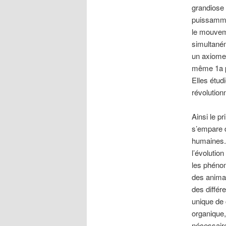
grandiose r
puissammen
le mouveme
simultaném
un axiome 
même 1a po
Elles étud
révolution
Ainsi le pr
s’empare 
humaines. 
l’évolutio
les phénom
des animau
des différ
unique de 
organique,
nécessaire