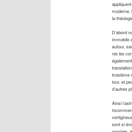
appliquent 
moderne, l
la théolog
D’abord no
immobile a
autour, sa
nie les co
également 
translatio
troisième 
tour, et p
d’autres p
Ainsi l’ast
incommensu
vertigine
sont si én
proches, le