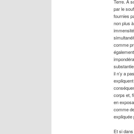
Terre. À s
par le sou
fournies p
non plus à
immensité 
simultanéit
comme pre
également 
impondérab
substantie
il n’y a pa
expliquent
conséquenc
corps et, 
en exposan
comme des 
expliquée 
Et si dans