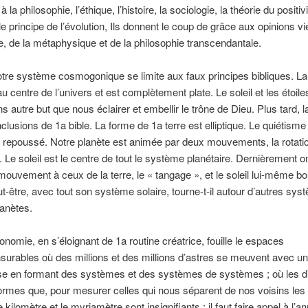
à la philosophie, l’éthique, l’histoire, la sociologie, la théorie du positi
e principe de l’évolution, Ils donnent le coup de grâce aux opinions vie
ie, de la métaphysique et de la philosophie transcendantale.
tre système cosmogonique se limite aux faux principes bibliques. La 
u centre de l’univers et est complètement plate. Le soleil et les étoile
ns autre but que nous éclairer et embellir le trône de Dieu. Plus tard, 
nclusions de 1a bible. La forme de 1a terre est elliptique. Le quiétisme
repoussé. Notre planète est animée par deux mouvements, la rotatio
n. Le soleil est le centre de tout le système planétaire. Dernièrement o
mouvement à ceux de la terre, le « tangage », et le soleil lui-même b
eut-être, avec tout son système solaire, tourne-t-il autour d’autres sys
lanètes.
ronomie, en s’éloignant de 1a routine créatrice, fouille le espaces
rables où des millions et des millions d’astres se meuvent avec une
use en formant des systèmes et des systèmes de systèmes ; où les d
ormes que, pour mesurer celles qui nous séparent de nos voisins les
 kilomètre et le myriamètre sont insignifiants : il faut faire appel à l’a