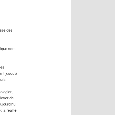
hèse des
tique sont
des
ant jusqu’à
eurs
ologien,
élever de
ujourd’hui
la réalité.