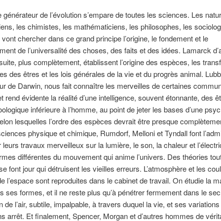
e générateur de l’évolution s’empare de toutes les sciences. Les natur
iens, les chimistes, les mathématiciens, les philosophes, les sociolog
 vont chercher dans ce grand principe l’origine, le fondement et le
ent de l’universalité des choses, des faits et des idées. Lamarck d’
uite, plus complètement, établissent l’origine des espèces, les trans
s des êtres et les lois générales de la vie et du progrès animal. Lub
ur de Darwin, nous fait connaître les merveilles de certaines commu
t rend évidente la réalité d’une intelligence, souvent étonnante, des ê
zoologique inférieure à l’homme, au point de jeter les bases d’une psy
elon lesquelles l’ordre des espèces devrait être presque complètemen
ciences physique et chimique, Rumdorf, Melloni et Tyndall font l’admi
eurs travaux merveilleux sur la lumière, le son, la chaleur et l’électri
mes différentes du mouvement qui anime l’univers. Des théories tou
e font jour qui détruisent les vieilles erreurs. L’atmosphère et les cou
 de l’espace sont reproduites dans le cabinet de travail. On étudie la m
s ses formes, et il ne reste plus qu’à pénétrer fermement dans le secr
n de l’air, subtile, impalpable, à travers duquel la vie, et ses variations 
ns arrêt. Et finalement, Spencer, Morgan et d’autres hommes de vérit