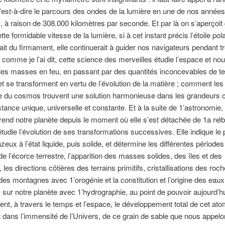
’est-à-dire le parcours des ondes de la lumière en une de nos années
s, à raison de 308.000 kilomètres par seconde. Et par là on s’aperçoit
tte formidable vitesse de la lumière, si à cet instant précis l’étoile pola
ait du firmament, elle continuerait à guider nos navigateurs pendant tr
, comme je l’ai dit, cette science des merveilles étudie l’espace et n
es masses en feu, en passant par des quantités inconcevables de t
et se transforment en vertu de l’évolution de la matière ; comment les 
 du cosmos trouvent une solution harmonieuse dans les grandeurs c
tance unique, universelle et constante. Et à la suite de 1’astronomie, 
rend notre planète depuis le moment où elle s’est détachée de 1a né
 étudie l’évolution de ses transformations successives. Elle indique l
azeux à l’état liquide, puis solide, et détermine les différentes périodes
de l’écorce terrestre, l’apparition des masses solides, des îles et des
 les directions côtières des terrains primitifs, cristallisations des roch
des montagnes avec 1’orogénie et la constitution et l’origine des eaux
sur notre planète avec 1’hydrographie, au point de pouvoir aujourd’hu
ent, à travers le temps et l’espace, le développement total de cet at
nt dans l’immensité de l’Univers, de ce grain de sable que nous appelo