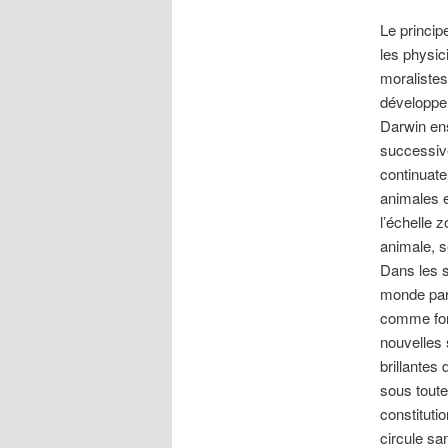
Le princip
les physic
moralistes
développem
Darwin ens
successive
continuate
animales e
l’échelle 
animale, s
Dans les s
monde par l
comme for
nouvelles s
brillantes
sous toute
constitutio
circule sa