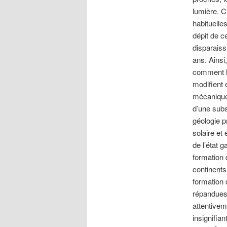
lumière. C
habituelle
dépit de ce
disparaiss
ans. Ainsi
comment l
modifient 
mécanique
d’une subs
géologie p
solaire et
de l’état g
formation 
continents,
formation 
répandues 
attentivem
insignifia