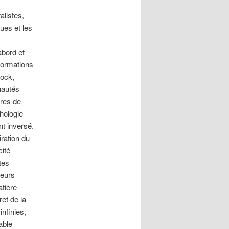
alistes,
ues et les
abord et
formations
bock,
nautés
tres de
chologie
t inversé.
ration du
cité
tes
leurs
atière
et de la
infinies,
able