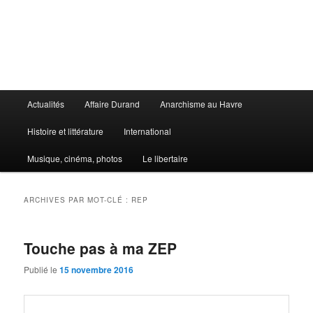
Aller
Aller
au
au
contenu
contenu
principal
secondaire
Le Libertaire
Menu
Actualités
Affaire Durand
Anarchisme au Havre
principal
Histoire et littérature
International
Musique, cinéma, photos
Le libertaire
ARCHIVES PAR MOT-CLÉ :
REP
Touche pas à ma ZEP
Publié le
15 novembre 2016