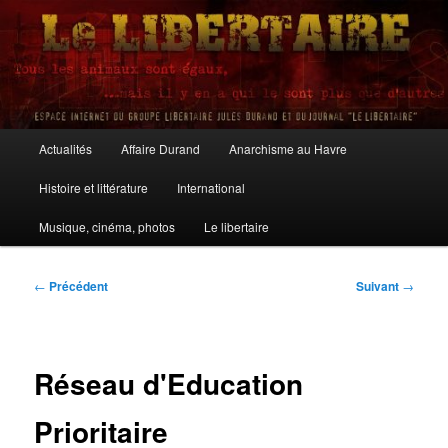
Aller
au
contenu
principal
Le Libertaire
Menu
Actualités
Affaire Durand
Anarchisme au Havre
principal
Histoire et littérature
International
Musique, cinéma, photos
Le libertaire
Navigation
←
Précédent
Suivant
→
des
articles
Réseau d'Education
Prioritaire