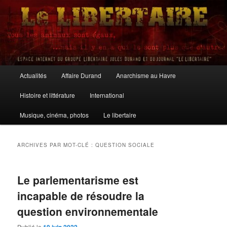
Aller
Aller
au
au
contenu
contenu
principal
secondaire
Le Libertaire
Menu
Actualités
Affaire Durand
Anarchisme au Havre
principal
Histoire et littérature
International
Musique, cinéma, photos
Le libertaire
ARCHIVES PAR MOT-CLÉ :
QUESTION SOCIALE
Le parlementarisme est
incapable de résoudre la
question environnementale
Publié le