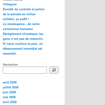
Villequier
Société de contrôle et police
de la pensée en milieu
militant, ça suffit !
La renaissance…de notre
conscience humaine
Dérèglement climatique: les
gens n’ont pas de mémoire
Si nous voulons la paix, un
désarmement immédiat est
essentiel.
Rechercher
août 2026
juillet 2026
juin 2026
mai 2026
avril 2026