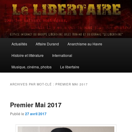
Aller
Aller
au
au
contenu
contenu
principal
secondaire
Le Libertaire
Menu
Actualités
Affaire Durand
Anarchisme au Havre
principal
Histoire et littérature
International
Musique, cinéma, photos
Le libertaire
ARCHIVES PAR MOT-CLÉ :
PREMIER MAI 2017
Premier Mai 2017
Publié le
27 avril 2017