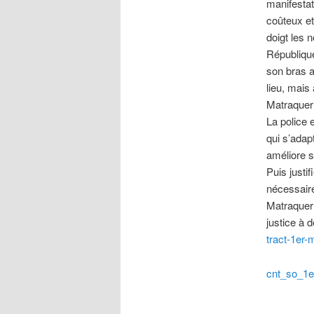
manifestat
coûteux et
doigt les 
République 
son bras a
lieu, mais
Matraquer 
La police 
qui s’adapt
améliore s
Puis justi
nécessaire
Matraquer 
justice à 
tract-1er-
cnt_so_1