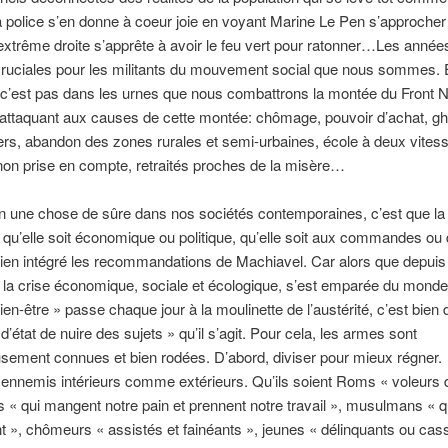
 police s’en donne à coeur joie en voyant Marine Le Pen s’approcher
’extrême droite s’apprête à avoir le feu vert pour ratonner…Les année
cruciales pour les militants du mouvement social que nous sommes.
 c’est pas dans les urnes que nous combattrons la montée du Front N
attaquant aux causes de cette montée: chômage, pouvoir d’achat, ghe
ers, abandon des zones rurales et semi-urbaines, école à deux vitess
on prise en compte, retraités proches de la misère…
ien une chose de sûre dans nos sociétés contemporaines, c’est que la
, qu’elle soit économique ou politique, qu’elle soit aux commandes ou q
bien intégré les recommandations de Machiavel. Car alors que depuis
la crise économique, sociale et écologique, s’est emparée du monde,
ien-être » passe chaque jour à la moulinette de l’austérité, c’est bien 
d’état de nuire des sujets » qu’il s’agit. Pour cela, les armes sont
ement connues et bien rodées. D’abord, diviser pour mieux régner.
ennemis intérieurs comme extérieurs. Qu’ils soient Roms « voleurs 
s « qui mangent notre pain et prennent notre travail », musulmans « q
nt », chômeurs « assistés et fainéants », jeunes « délinquants ou cas