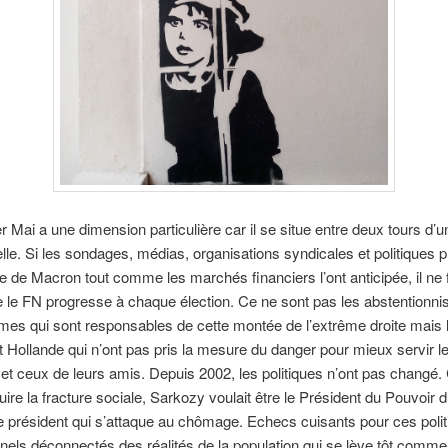
 Mai a une dimension particulière car il se situe entre deux tours d’u
elle. Si les sondages, médias, organisations syndicales et politiques p
re de Macron tout comme les marchés financiers l’ont anticipée, il ne 
e le FN progresse à chaque élection. Ce ne sont pas les abstentionni
s qui sont responsables de cette montée de l’extrême droite mais l
 Hollande qui n’ont pas pris la mesure du danger pour mieux servir le
et ceux de leurs amis. Depuis 2002, les politiques n’ont pas changé.
duire la fracture sociale, Sarkozy voulait être le Président du Pouvoir d
e président qui s’attaque au chômage. Echecs cuisants pour ces polit
nels déconnectés des réalités de la population qui se lève tôt comme 