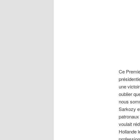
Ce Premier
présidenti
une victoi
oublier qu
nous somme
Sarkozy et
patronaux 
voulait ré
Hollande l
profession