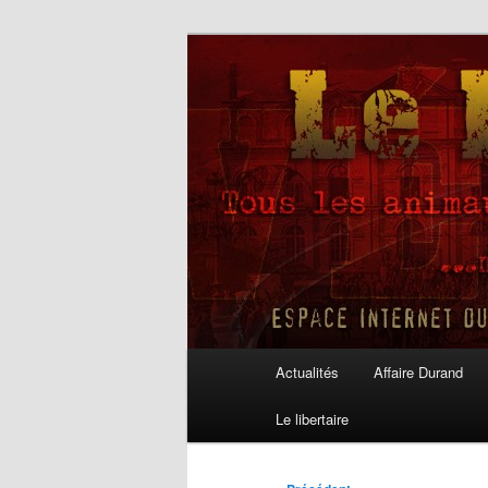
Aller
au
contenu
Le Libertaire
principal
Menu
Actualités
Affaire Durand
principal
Le libertaire
Navigation