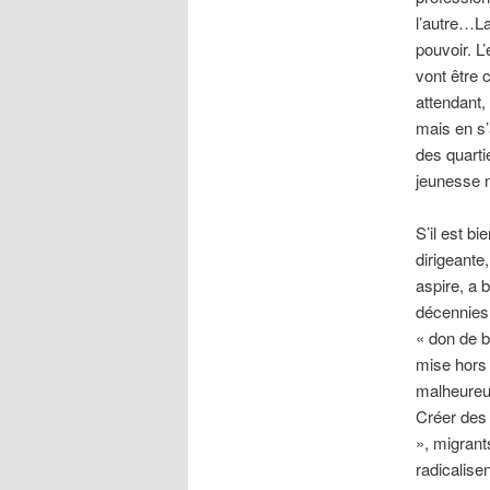
l’autre…La
pouvoir. L
vont être 
attendant,
mais en s’
des quarti
jeunesse n
S’il est b
dirigeante
aspire, a 
décennies 
« don de b
mise hors 
malheureus
Créer des 
», migrant
radicalise