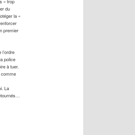
s « trop
rer du
otéger la «
 renforcer
en premier
 l’ordre
la police
re à tuer.
et comme
i. La
 détournés…