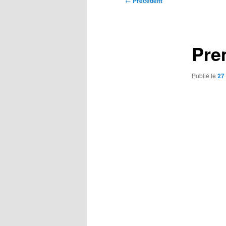
←
Précédent
des
articles
Pre
Publié le
27 