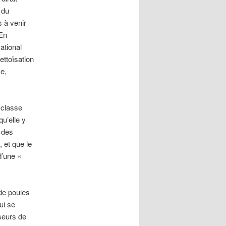
 du
s à venir
 En
ational
ttoïsation
e,
 classe
u’elle y
 des
 et que le
d’une «
de poules
ui se
seurs de