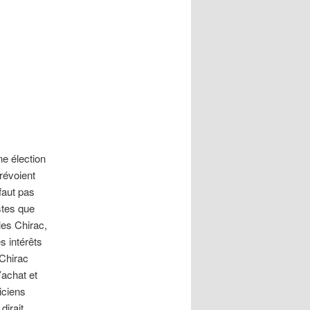
ne élection
révoient
faut pas
stes que
es Chirac,
s intérêts
 Chirac
’achat et
iciens
dirait