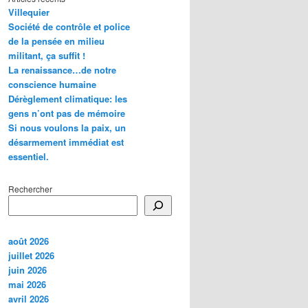
Villequier
Société de contrôle et police
de la pensée en milieu
militant, ça suffit !
La renaissance…de notre
conscience humaine
Dérèglement climatique: les
gens n’ont pas de mémoire
Si nous voulons la paix, un
désarmement immédiat est
essentiel.
Rechercher
août 2026
juillet 2026
juin 2026
mai 2026
avril 2026