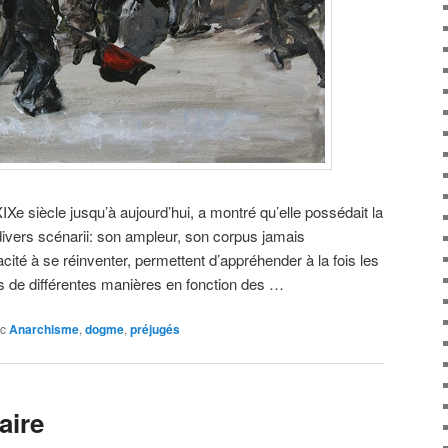
XIXe siècle jusqu’à aujourd’hui, a montré qu’elle possédait la
 divers scénarii: son ampleur, son corpus jamais
ité à se réinventer, permettent d’appréhender à la fois les
res de différentes manières en fonction des …
c
Anarchisme
,
dogme
,
préjugés
aire