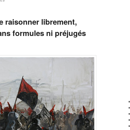
GÉS
de raisonner librement,
ns formules ni préjugés