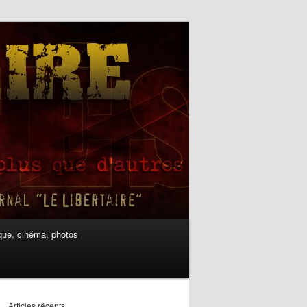
ue, cinéma, photos
Articles récents