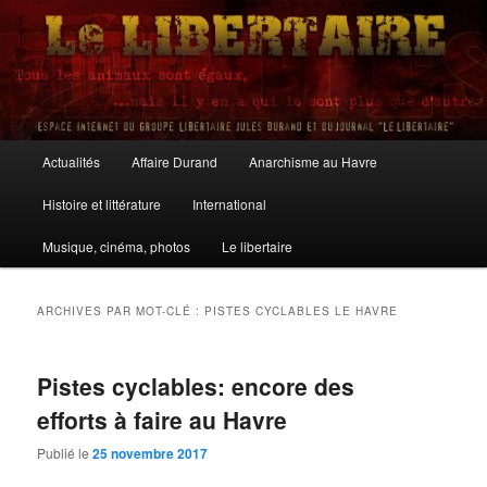
Aller
Aller
au
au
contenu
contenu
principal
secondaire
Le Libertaire
Menu
Actualités
Affaire Durand
Anarchisme au Havre
principal
Histoire et littérature
International
Musique, cinéma, photos
Le libertaire
ARCHIVES PAR MOT-CLÉ :
PISTES CYCLABLES LE HAVRE
Pistes cyclables: encore des
efforts à faire au Havre
Publié le
25 novembre 2017