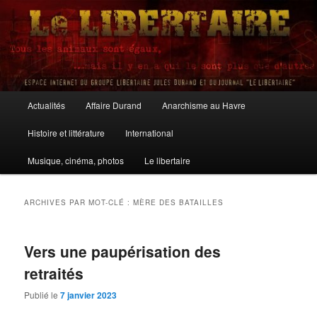
Aller
Aller
au
au
contenu
contenu
principal
secondaire
Le Libertaire
Menu
Actualités
Affaire Durand
Anarchisme au Havre
principal
Histoire et littérature
International
Musique, cinéma, photos
Le libertaire
ARCHIVES PAR MOT-CLÉ :
MÈRE DES BATAILLES
Vers une paupérisation des
retraités
Publié le
7 janvier 2023