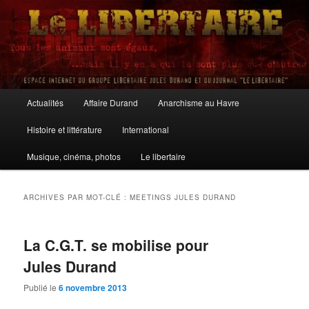
Aller
Aller
au
au
contenu
contenu
principal
secondaire
Le Libertaire
Menu
Actualités
Affaire Durand
Anarchisme au Havre
principal
Histoire et littérature
International
Musique, cinéma, photos
Le libertaire
ARCHIVES PAR MOT-CLÉ :
MEETINGS JULES DURAND
La C.G.T. se mobilise pour
Jules Durand
Publié le
6 novembre 2013