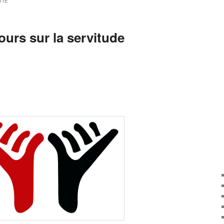
TIE
ours sur la servitude