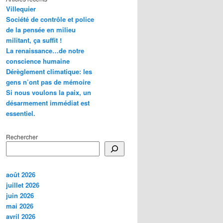
Villequier
Société de contrôle et police
de la pensée en milieu
militant, ça suffit !
La renaissance…de notre
conscience humaine
Dérèglement climatique: les
gens n’ont pas de mémoire
Si nous voulons la paix, un
désarmement immédiat est
essentiel.
Rechercher
août 2026
juillet 2026
juin 2026
mai 2026
avril 2026