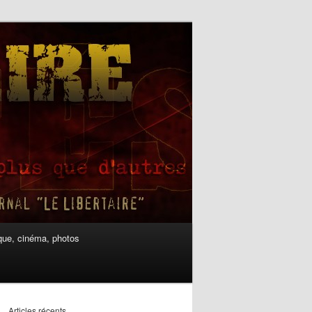
ue, cinéma, photos
Articles récents