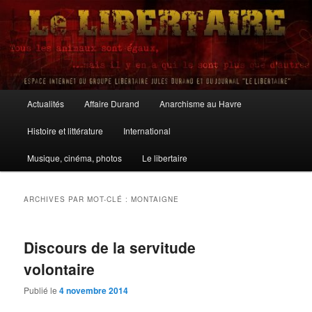
Aller
Aller
au
au
contenu
contenu
principal
secondaire
Le Libertaire
Menu
Actualités
Affaire Durand
Anarchisme au Havre
principal
Histoire et littérature
International
Musique, cinéma, photos
Le libertaire
ARCHIVES PAR MOT-CLÉ :
MONTAIGNE
Discours de la servitude
volontaire
Publié le
4 novembre 2014