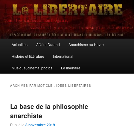
Aller
Aller
au
au
contenu
contenu
principal
secondaire
Le Libertaire
Menu
Actualités
Affaire Durand
Anarchisme au Havre
principal
Histoire et littérature
International
Musique, cinéma, photos
Le libertaire
ARCHIVES PAR MOT-CLÉ :
IDÉES LIBERTAIRES
La base de la philosophie
anarchiste
Publié le
8 novembre 2019