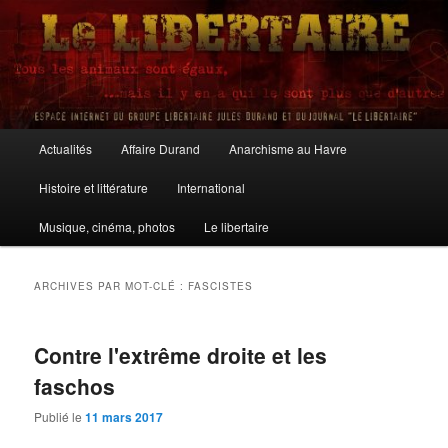
Aller
Aller
au
au
contenu
contenu
principal
secondaire
Le Libertaire
Menu
Actualités
Affaire Durand
Anarchisme au Havre
principal
Histoire et littérature
International
Musique, cinéma, photos
Le libertaire
ARCHIVES PAR MOT-CLÉ :
FASCISTES
Contre l'extrême droite et les
faschos
Publié le
11 mars 2017