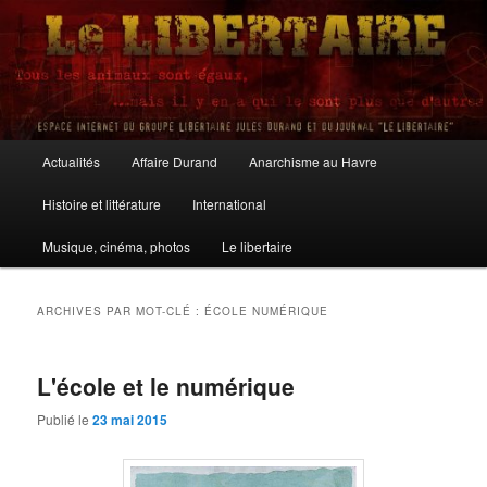
Aller
Aller
au
au
contenu
contenu
principal
secondaire
Le Libertaire
Menu
Actualités
Affaire Durand
Anarchisme au Havre
principal
Histoire et littérature
International
Musique, cinéma, photos
Le libertaire
ARCHIVES PAR MOT-CLÉ :
ÉCOLE NUMÉRIQUE
L'école et le numérique
Publié le
23 mai 2015