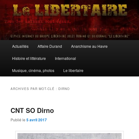
Aller
Aller
au
au
contenu
contenu
principal
secondaire
Le Libertaire
Menu
Actualités
Affaire Durand
Anarchisme au Havre
principal
Histoire et littérature
International
Musique, cinéma, photos
Le libertaire
ARCHIVES PAR MOT-CLÉ :
DIRNO
CNT SO Dirno
Publié le
5 avril 2017