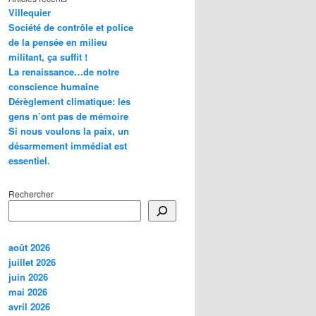
Villequier
Société de contrôle et police
de la pensée en milieu
militant, ça suffit !
La renaissance…de notre
conscience humaine
Dérèglement climatique: les
gens n’ont pas de mémoire
Si nous voulons la paix, un
désarmement immédiat est
essentiel.
Rechercher
août 2026
juillet 2026
juin 2026
mai 2026
avril 2026