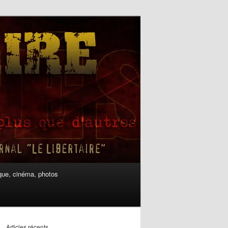
ue, cinéma, photos
Articles récents