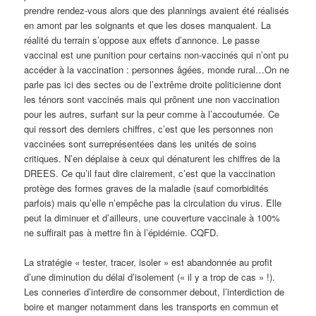
prendre rendez-vous alors que des plannings avaient été réalisés
en amont par les soignants et que les doses manquaient. La
réalité du terrain s’oppose aux effets d’annonce. Le passe
vaccinal est une punition pour certains non-vaccinés qui n’ont pu
accéder à la vaccination : personnes âgées, monde rural…On ne
parle pas ici des sectes ou de l’extrême droite politicienne dont
les ténors sont vaccinés mais qui prônent une non vaccination
pour les autres, surfant sur la peur comme à l’accoutumée. Ce
qui ressort des derniers chiffres, c’est que les personnes non
vaccinées sont surreprésentées dans les unités de soins
critiques. N’en déplaise à ceux qui dénaturent les chiffres de la
DREES. Ce qu’il faut dire clairement, c’est que la vaccination
protège des formes graves de la maladie (sauf comorbidités
parfois) mais qu’elle n’empêche pas la circulation du virus. Elle
peut la diminuer et d’ailleurs, une couverture vaccinale à 100%
ne suffirait pas à mettre fin à l’épidémie. CQFD.
La stratégie « tester, tracer, isoler » est abandonnée au profit
d’une diminution du délai d’isolement (« il y a trop de cas » !).
Les conneries d’interdire de consommer debout, l’interdiction de
boire et manger notamment dans les transports en commun et