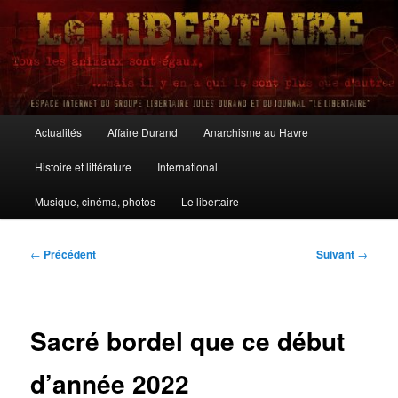
Aller
au
contenu
principal
Le Libertaire
Menu
Actualités
Affaire Durand
Anarchisme au Havre
principal
Histoire et littérature
International
Musique, cinéma, photos
Le libertaire
Navigation
←
Précédent
Suivant
→
des
articles
Sacré bordel que ce début
d’année 2022