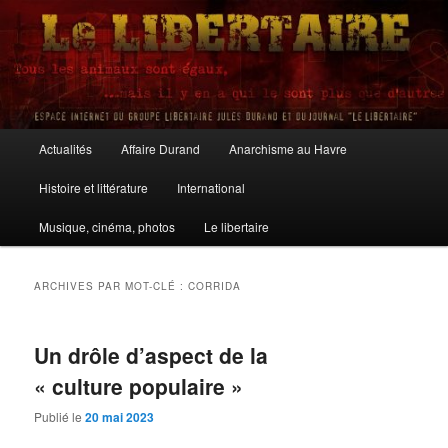
Aller
Aller
au
au
contenu
contenu
principal
secondaire
Le Libertaire
Menu
Actualités
Affaire Durand
Anarchisme au Havre
principal
Histoire et littérature
International
Musique, cinéma, photos
Le libertaire
ARCHIVES PAR MOT-CLÉ :
CORRIDA
Un drôle d’aspect de la
« culture populaire »
Publié le
20 mai 2023