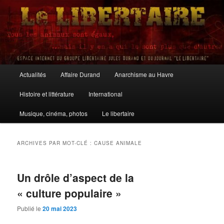
Aller
Aller
au
au
contenu
contenu
principal
secondaire
Le Libertaire
Menu
Actualités
Affaire Durand
Anarchisme au Havre
principal
Histoire et littérature
International
Musique, cinéma, photos
Le libertaire
ARCHIVES PAR MOT-CLÉ :
CAUSE ANIMALE
Un drôle d’aspect de la
« culture populaire »
Publié le
20 mai 2023