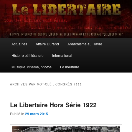
Aller
Aller
au
au
contenu
contenu
principal
secondaire
Le Libertaire
Menu
Actualités
Affaire Durand
Anarchisme au Havre
principal
Histoire et littérature
International
Musique, cinéma, photos
Le libertaire
ARCHIVES PAR MOT-CLÉ :
CONGRÈS 1922
Le Libertaire Hors Série 1922
Publié le
29 mars 2015