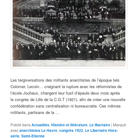
Les tergiversations des militants anarchistes de l’époque tels
Colomer, Lecoin… craignant la rupture avec les réformistes de
l’école Jouhaux, changent leur fusil d’épaule deux mois après
le congrès de Lille de la C.G.T (1921). afin de créer une nouvelle
confédération sans centralisation ni bureaucratie. Ces mêmes
militants, partisans de la …
Publié dans
Actualités
,
Histoire et littérature
,
Le libertaire
|
Marqué
avec
anarchistes Le Havre
,
congrès 1922
,
Le Libertaire Hors-
série
,
Saint-Etienne