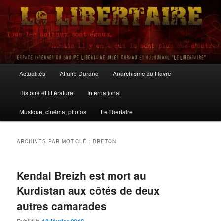
Aller
Aller
au
au
contenu
contenu
principal
secondaire
Le Libertaire
Menu
Actualités
Affaire Durand
Anarchisme au Havre
principal
Histoire et littérature
International
Musique, cinéma, photos
Le libertaire
ARCHIVES PAR MOT-CLÉ :
BRETON
Kendal Breizh est mort au
Kurdistan aux côtés de deux
autres camarades
Publié le