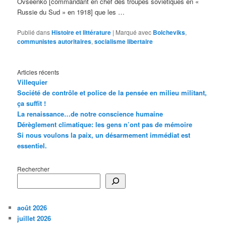
Ovseenko [commandant en chef des troupes soviétiques en «
Russie du Sud » en 1918] que les …
Publié dans
Histoire et littérature
|
Marqué avec
Bolcheviks
,
communistes autoritaires
,
socialisme libertaire
Articles récents
Villequier
Société de contrôle et police de la pensée en milieu militant,
ça suffit !
La renaissance…de notre conscience humaine
Dérèglement climatique: les gens n’ont pas de mémoire
Si nous voulons la paix, un désarmement immédiat est
essentiel.
Rechercher
août 2026
juillet 2026