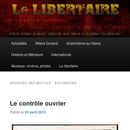
Aller
Aller
au
au
contenu
contenu
principal
secondaire
Le Libertaire
Menu
Actualités
Affaire Durand
Anarchisme au Havre
principal
Histoire et littérature
International
Musique, cinéma, photos
Le libertaire
ARCHIVES PAR MOT-CLÉ :
BOLCHEVIKS
Le contrôle ouvrier
Publié le
24 avril 2015