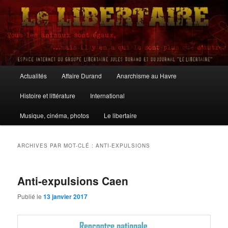
Aller
Aller
au
au
contenu
contenu
principal
secondaire
Le Libertaire
Menu
Actualités
Affaire Durand
Anarchisme au Havre
principal
Histoire et littérature
International
Musique, cinéma, photos
Le libertaire
ARCHIVES PAR MOT-CLÉ :
ANTI-EXPULSIONS
Anti-expulsions Caen
Publié le
13 janvier 2017