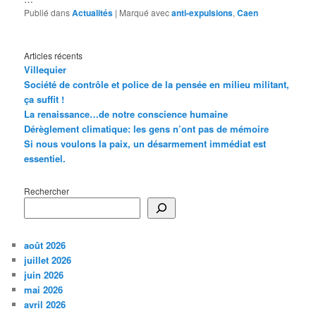
Publié dans
Actualités
|
Marqué avec
anti-expulsions
,
Caen
Articles récents
Villequier
Société de contrôle et police de la pensée en milieu militant,
ça suffit !
La renaissance…de notre conscience humaine
Dérèglement climatique: les gens n’ont pas de mémoire
Si nous voulons la paix, un désarmement immédiat est
essentiel.
Rechercher
août 2026
juillet 2026
juin 2026
mai 2026
avril 2026