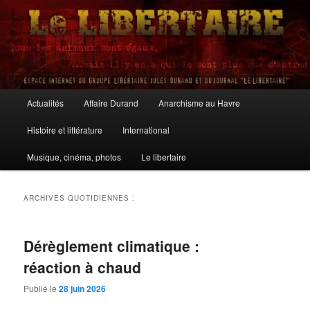
Aller
Aller
au
au
contenu
contenu
principal
secondaire
Le Libertaire
Menu
Actualités
Affaire Durand
Anarchisme au Havre
principal
Histoire et littérature
International
Musique, cinéma, photos
Le libertaire
ARCHIVES QUOTIDIENNES :
Dérèglement climatique :
réaction à chaud
Publié le
28 juin 2026