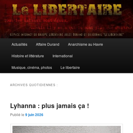
Aller
Aller
au
au
contenu
contenu
principal
secondaire
Le Libertaire
Menu
Actualités
Affaire Durand
Anarchisme au Havre
principal
Histoire et littérature
International
Musique, cinéma, photos
Le libertaire
ARCHIVES QUOTIDIENNES :
Lyhanna : plus jamais ça !
Publié le
9 juin 2026