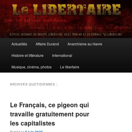
Aller
Aller
au
au
contenu
contenu
principal
secondaire
Le Libertaire
Menu
Actualités
Affaire Durand
Anarchisme au Havre
principal
Histoire et littérature
International
Musique, cinéma, photos
Le libertaire
ARCHIVES QUOTIDIENNES :
Le Français, ce pigeon qui
travaille gratuitement pour
les capitalistes
Publié le