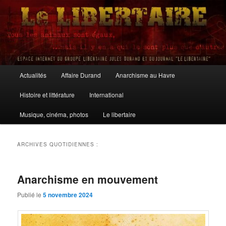
Aller
Aller
au
au
contenu
contenu
principal
secondaire
Le Libertaire
Menu
Actualités
Affaire Durand
Anarchisme au Havre
principal
Histoire et littérature
International
Musique, cinéma, photos
Le libertaire
ARCHIVES QUOTIDIENNES :
Anarchisme en mouvement
Publié le
5 novembre 2024