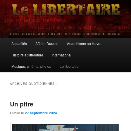
Aller
Aller
au
au
contenu
contenu
principal
secondaire
Le Libertaire
Menu
Actualités
Affaire Durand
Anarchisme au Havre
principal
Histoire et littérature
International
Musique, cinéma, photos
Le libertaire
ARCHIVES QUOTIDIENNES :
Un pitre
Publié le
27 septembre 2024