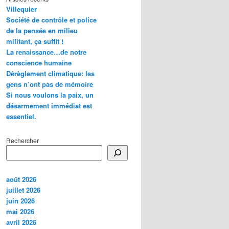
Villequier
Société de contrôle et police
de la pensée en milieu
militant, ça suffit !
La renaissance…de notre
conscience humaine
Dérèglement climatique: les
gens n’ont pas de mémoire
Si nous voulons la paix, un
désarmement immédiat est
essentiel.
Rechercher
août 2026
juillet 2026
juin 2026
mai 2026
avril 2026