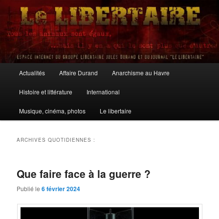
Aller
Aller
au
au
contenu
contenu
principal
secondaire
Le Libertaire
Menu
Actualités
Affaire Durand
Anarchisme au Havre
principal
Histoire et littérature
International
Musique, cinéma, photos
Le libertaire
ARCHIVES QUOTIDIENNES :
Que faire face à la guerre ?
Publié le
6 février 2024