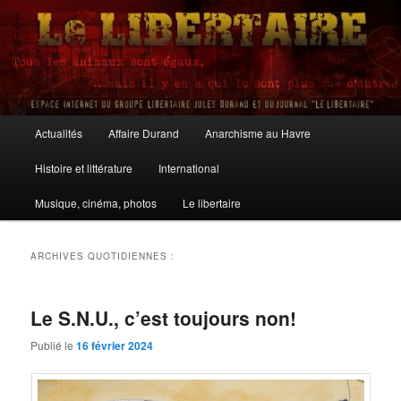
Aller
Aller
au
au
contenu
contenu
principal
secondaire
Le Libertaire
Menu
Actualités
Affaire Durand
Anarchisme au Havre
principal
Histoire et littérature
International
Musique, cinéma, photos
Le libertaire
ARCHIVES QUOTIDIENNES :
Le S.N.U., c’est toujours non!
Publié le
16 février 2024