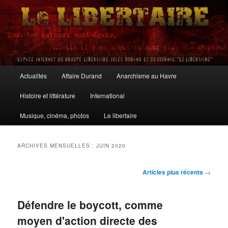
Aller
Aller
au
au
contenu
contenu
principal
secondaire
Le Libertaire
Menu
Actualités
Affaire Durand
Anarchisme au Havre
principal
Histoire et littérature
International
Musique, cinéma, photos
Le libertaire
ARCHIVES MENSUELLES :
JUIN 2020
Navigation
Articles plus récents
→
des
articles
Défendre le boycott, comme
moyen d'action directe des